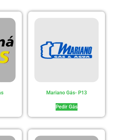
ás
Mariano Gás- P13
Pedir Gás