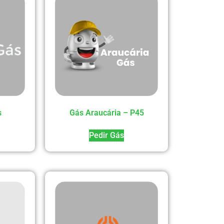
s
Gás Araucária – P45
Pedir Gás