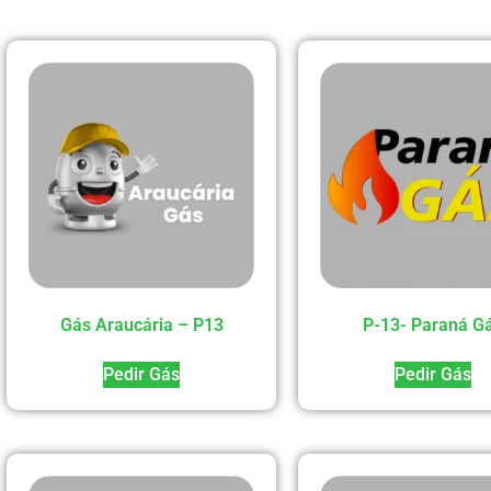
Gás Araucária – P13
P-13- Paraná G
Pedir Gás
Pedir Gás