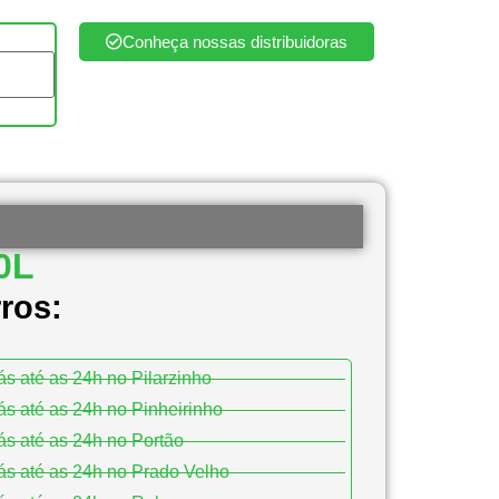
Conheça nossas distribuidoras
20L
ros:
s até as 24h no Pilarzinho
s até as 24h no Pinheirinho
s até as 24h no Portão
s até as 24h no Prado Velho