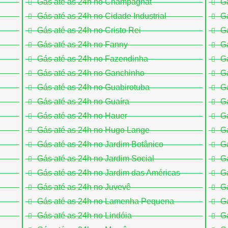
Gás até as 24h no Champagnat
G
Gás até as 24h no Cidade Industrial
Gá
Gás até as 24h no Cristo Rei
Gá
Gás até as 24h no Fanny
Gá
Gás até as 24h no Fazendinha
Gá
Gás até as 24h no Ganchinho
Gá
Gás até as 24h no Guabirotuba
Gá
Gás até as 24h no Guaíra
Gá
Gás até as 24h no Hauer
Gá
Gás até as 24h no Hugo Lange
G
Gás até as 24h no Jardim Botânico
Gá
Gás até as 24h no Jardim Social
Gá
Gás até as 24h no Jardim das Américas
Gá
Gás até as 24h no Juvevê
Gá
Gás até as 24h no Lamenha Pequena
Gá
Gás até as 24h no Lindóia
Gá