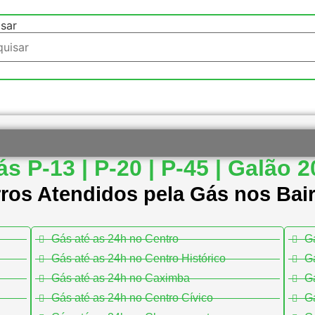
sar
s P-13 | P-20 | P-45 | Galão 
rros Atendidos pela Gás nos Bair
Gás até as 24h no Centro
Gá
Gás até as 24h no Centro Histórico
Gá
Gás até as 24h no Caximba
Gá
Gás até as 24h no Centro Cívico
Gá