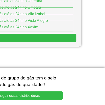
ás até as 24h no Uberaba
ás até as 24h no Umbará
s até as 24h no Vila Izabel
s até as 24h no Vista Alegre
s até as 24h no Xaxim
s do grupo do gás tem o selo
cado gás de qualidade”!
eça nossas distribuidoras