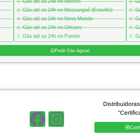
Gás até as 24h no Mercês
G
Gás até as 24h no Mossunguê (Ecoville)
G
Gás até as 24h no Novo Mundo
Gá
Gás até as 24h no Orleans
Gá
Gás até as 24h no Parolin
Gá
Pedir Gás Agora!
Distribuidora
“Certifi
Conh